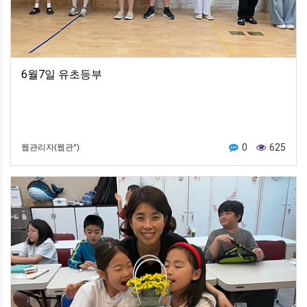
6월7일 유초등부
0
625
웹관리자(웹관*)