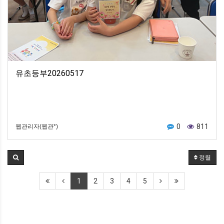
유초등부20260517
0
811
웹관리자(웹관*)
정렬
1
2
3
4
5