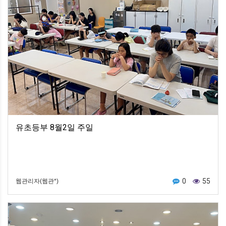
유초등부 8월2일 주일
0
55
웹관리자(웹관*)