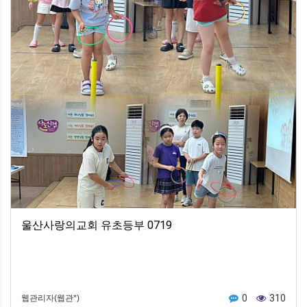
울산사랑의교회 유초등부 0719
0
310
웹관리자(웹관*)