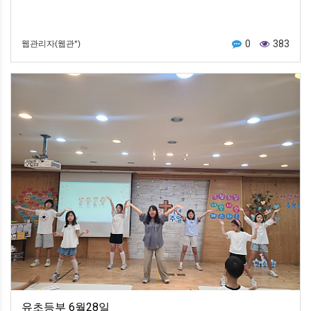
0
383
웹관리자(웹관*)
유초등부 6월28일