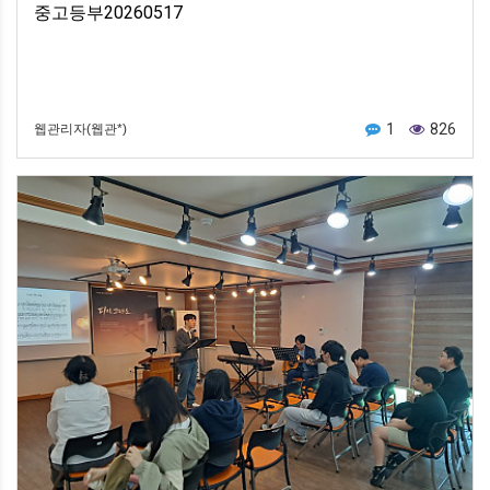
중고등부20260517
1
826
웹관리자(웹관*)