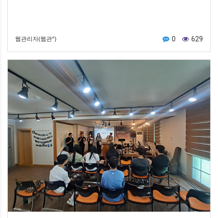
0
629
웹관리자(웹관*)