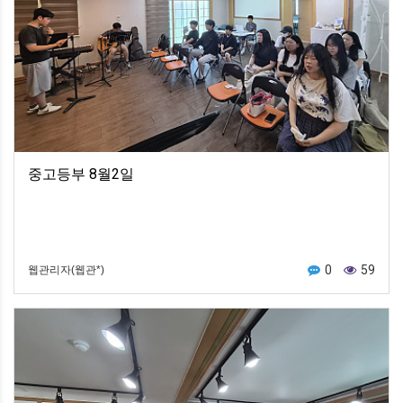
중고등부 8월2일
0
59
웹관리자(웹관*)