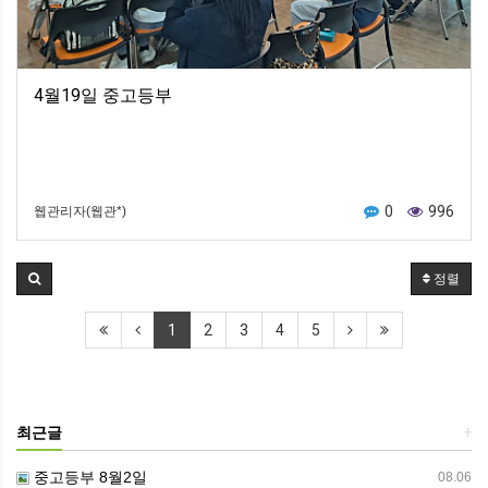
4월19일 중고등부
0
996
웹관리자(웹관*)
정렬
1
2
3
4
5
최근글
+
중고등부 8월2일
08.06