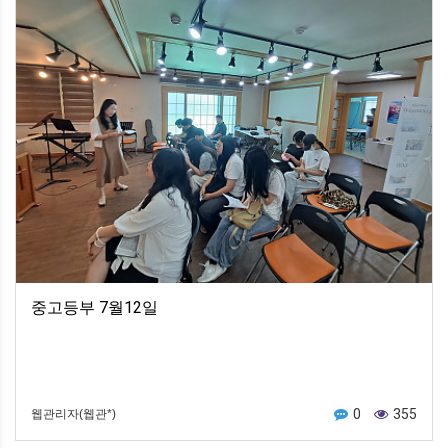
중고등부 7월12일
0
355
웹관리자(웹관*)