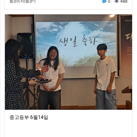
0
488
웹관리자(웹관*)
중고등부 6월14일