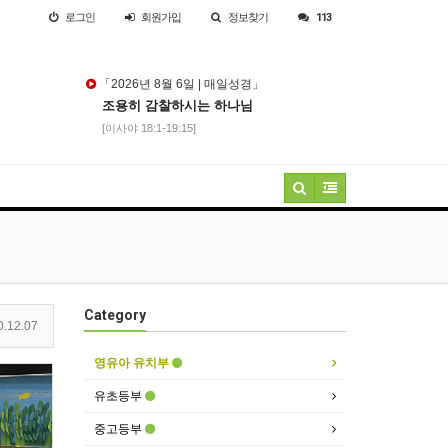
로그인
회원
가입
정보찾기
113
「2026년 8월 6일 | 매일성경」
조용히 감찰하시는 하나님
[이사야 18:1-19:15]
Category
.12.07
영유아 유치부
유초등부
중고등부