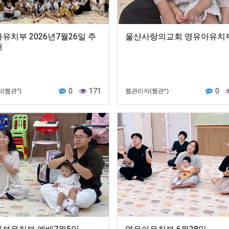
유치부 2026년7월26일 주
울산사랑의교회 영유아유치
배
0
171
0
(웹관*)
웹관리자(웹관*)