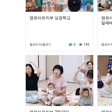
영유아유치부 성경학교
영유아
일예
0
145
웹관리자(웹관*)
웹관리자