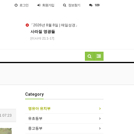
로그인
회원
가입
정보찾기
109
「2026년 8월 8일 | 매일성경」
사라질 영광들
[이사야 21:1-17]
Category
영유아 유치부
1 07:23
유초등부
중고등부