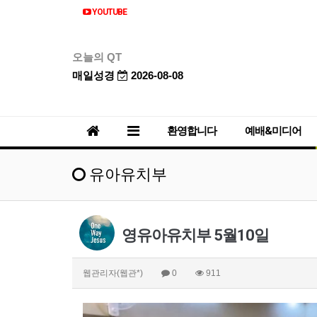
YOUTUBE
오늘의 QT
매일성경
2026-08-08
환영합니다
예배&미디어
유아유치부
영유아유치부 5월10일
웹관리자(웹관*)
0
911