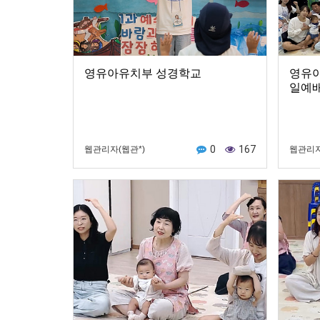
영유아유치부 성경학교
영유아
일예
0
167
웹관리자(웹관*)
웹관리자