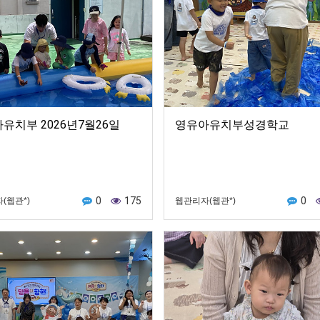
유치부 2026년7월26일
영유아유치부성경학교
0
175
0
(웹관*)
웹관리자(웹관*)