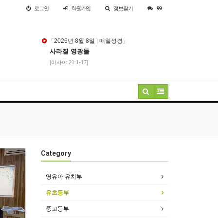
로그인
회원
가입
정보찾기
99
「2026년 8월 8일 | 매일성경」
사라질 영광들
[이사야 21:1-17]
Category
영유아 유치부
유초등부
중고등부