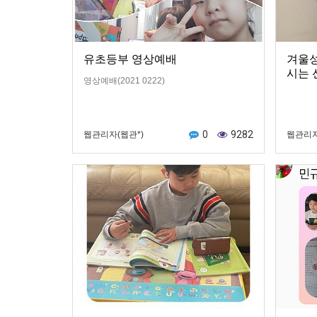
유초등부 영상예배
겨울성
시는 
영상예배(2021 0222)
0
9282
웹관리자(웹관*)
웹관리자