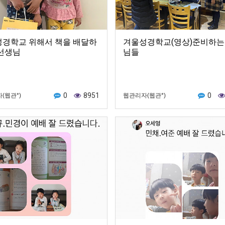
경학교 위해서 책을 배달하
겨울성경학교(영상)준비하는
선생님
님들
0
8951
0
(웹관*)
웹관리자(웹관*)