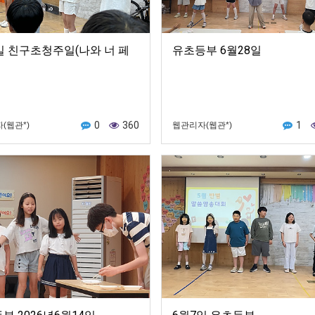
일 친구초청주일(나와 너 페
유초등부 6월28일
0
360
1
(웹관*)
웹관리자(웹관*)