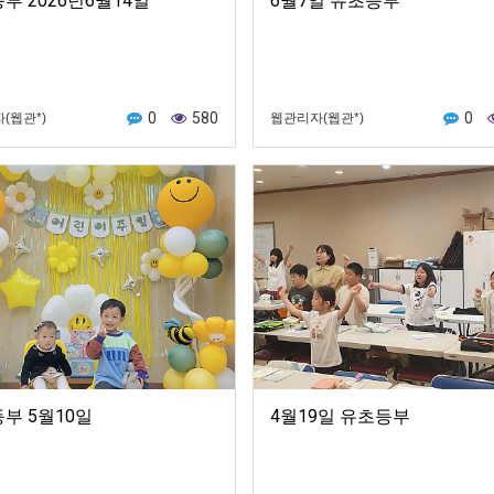
부 2026년6월14일
6월7일 유초등부
0
580
0
(웹관*)
웹관리자(웹관*)
부 5월10일
4월19일 유초등부