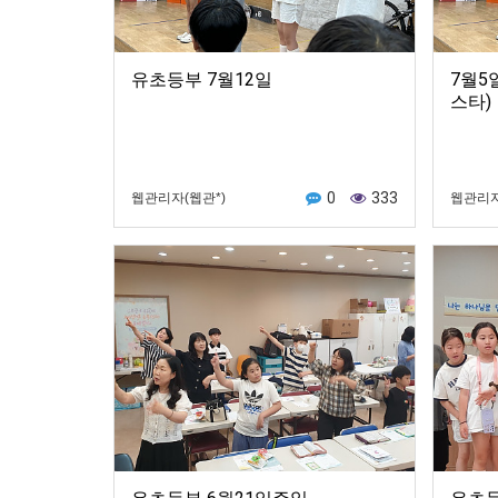
유초등부 7월12일
7월5
스타)
0
333
웹관리자(웹관*)
웹관리자