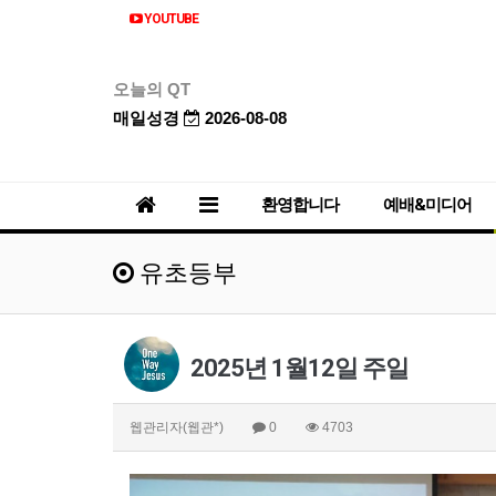
YOUTUBE
오늘의 QT
매일성경
2026-08-08
환영합니다
예배&미디어
유초등부
2025년 1월12일 주일
웹관리자(웹관*)
0
4703