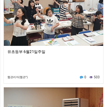
유초등부 6월21일주일
0
503
웹관리자(웹관*)