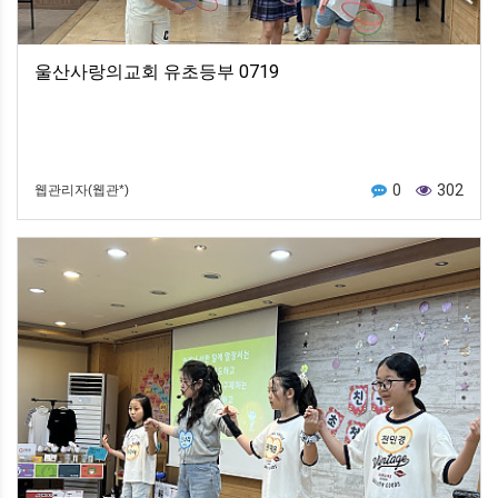
울산사랑의교회 유초등부 0719
0
302
웹관리자(웹관*)