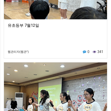
유초등부 7월12일
0
341
웹관리자(웹관*)