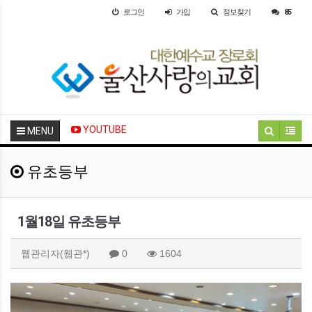
로그인
가입
정보찾기
85
YOUTUBE
MENU
유초등부
1월18일 유초등부
웹관리자(웹관*)
0
1604