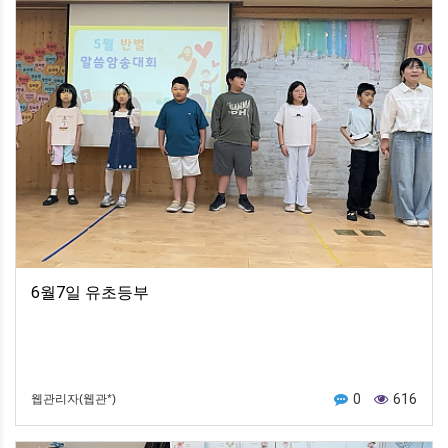
6월7일 유초등부
0
616
웹관리자(웹관*)