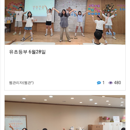
유초등부 6월28일
1
480
웹관리자(웹관*)