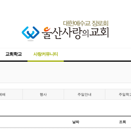
교회학교
사랑커뮤니티
예배
행사
주일안내
주일학
날짜
조회