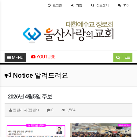
로그인
가입
정보찾기
110
YOUTUBE
MENU
Notice 알려드려요
2026년 4월5일 주보
웹관리자(웹관*)
0
1,584