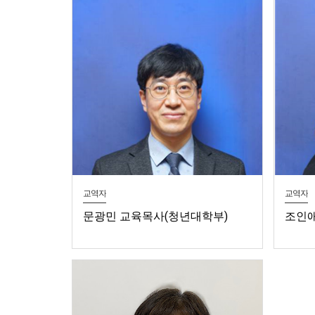
교역자
교역자
문광민 교육목사(청년대학부)
조인애
부)