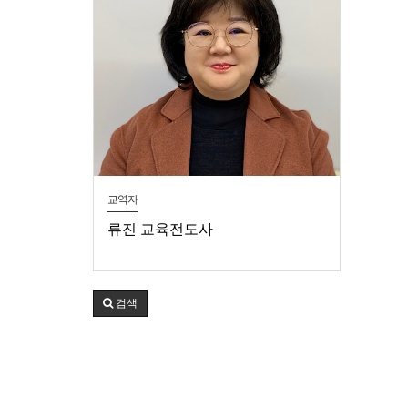
교역자
류진 교육전도사
검색