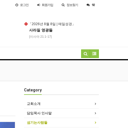
로그인
회원
가입
정보찾기
92
「2026년 8월 8일 | 매일성경」
사라질 영광들
[이사야 21:1-17]
Category
교회소개
담임목사 인사말
섬기는사람들