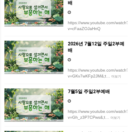
배
https://www.youtube.com/watch?
v=cFaaZOJaHnQ
2026년 7월12일 주일2부예
배
https://www.youtube.com/watch?
v=GKv7wKFp2JM&;t…
더보기
7월5일 주일2부예배
https://www.youtube.com/watch?
v=Gh_z3P7CPws&;t…
더보기