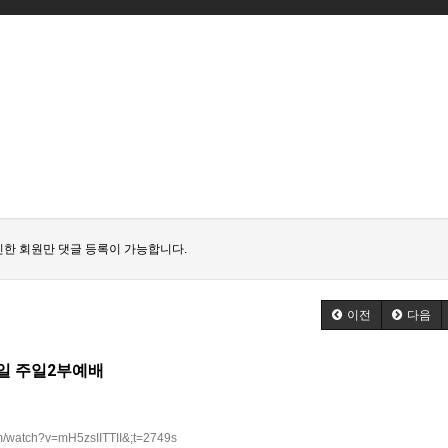
한 회원만 댓글 등록이 가능합니다.
이전
다음
2일 주일2부예배
m/watch?v=mH5zsIITTII&;t=2749s