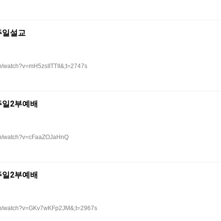
 주일설교
m/watch?v=mH5zsIITTII&;t=2747s
 주일2부예배
com/watch?v=cFaaZOJaHnQ
 주일2부예배
com/watch?v=GKv7wKFp2JM&;t=2967s