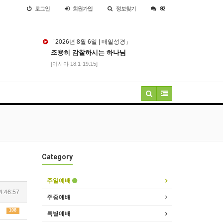
로그인
회원
가입
정보찾기
82
「2026년 8월 6일 | 매일성경」
조용히 감찰하시는 하나님
[이사야 18:1-19:15]
Category
주일예배
4:46:57
주중예배
108
특별예배