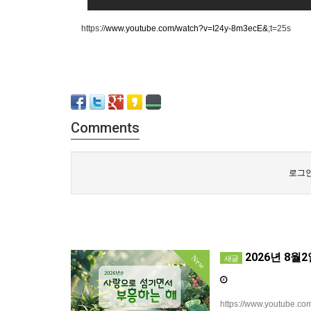
https://
www.youtube.com/watch?v=I24y-8m3ecE&
;t=25s
Comments
로그인
2026년 8월
New
새글
https://www.youtube.co