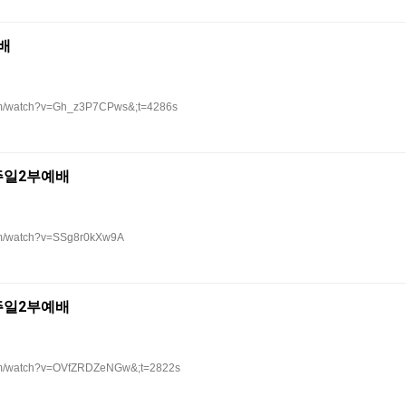
배
com/watch?v=Gh_z3P7CPws&;t=4286s
 주일2부예배
om/watch?v=SSg8r0kXw9A
 주일2부예배
com/watch?v=OVfZRDZeNGw&;t=2822s