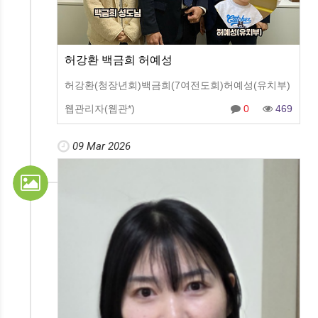
허강환 백금희 허예성
허강환(청장년회)백금희(7여전도회)허예성(유치부)
웹관리자(웹관*)
0
469
09 Mar 2026