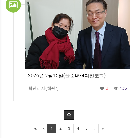
2026년 2월15일(윤순녀-4여전도회)
웹관리자(웹관*)
0
435
1
2
3
4
5