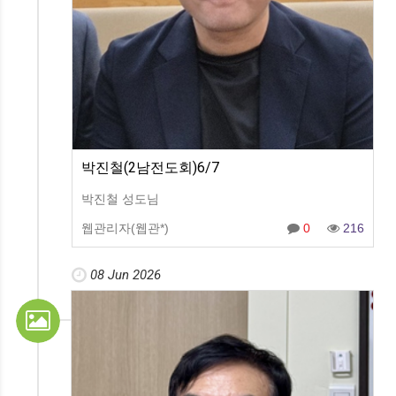
박진철(2남전도회)6/7
박진철 성도님
웹관리자(웹관*)
0
216
08 Jun 2026