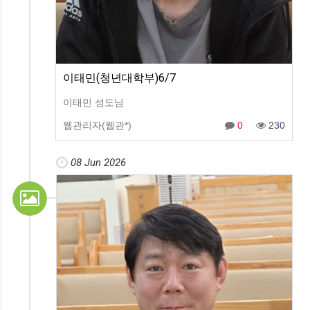
이태민(청년대학부)6/7
이태민 성도님
웹관리자(웹관*)
0
230
08 Jun 2026